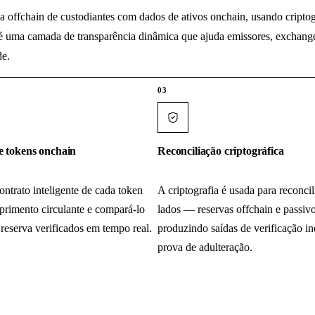
 offchain de custodiantes com dados de ativos onchain, usando criptogra
é uma camada de transparência dinâmica que ajuda emissores, exchange
de.
03
e tokens onchain
Reconciliação criptográfica
ntrato inteligente de cada token
A criptografia é usada para reconci
uprimento circulante e compará-lo
lados — reservas offchain e passi
reserva verificados em tempo real.
produzindo saídas de verificação i
prova de adulteração.