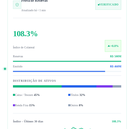
Prova de Reservas
VERIFICADO
Atualizado há < 1 min
108.3%
+0.8%
Índice de Colateral
Reservas
R$ 500M
Emitido
R$ 460M
DISTRIBUIÇÃO DE ATIVOS
Caixa / Tesouro
45
%
Títulos
32
%
Renda Fixa
15
%
Outros
8
%
Índice – Últimos 30 dias
108.3%